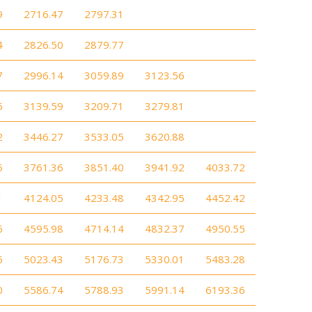
9
2716.47
2797.31
4
2826.50
2879.77
7
2996.14
3059.89
3123.56
6
3139.59
3209.71
3279.81
2
3446.27
3533.05
3620.88
6
3761.36
3851.40
3941.92
4033.72
1
4124.05
4233.48
4342.95
4452.42
6
4595.98
4714.14
4832.37
4950.55
5
5023.43
5176.73
5330.01
5483.28
0
5586.74
5788.93
5991.14
6193.36