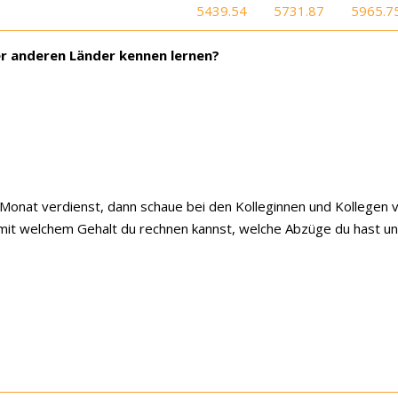
5439.54
5731.87
5965.7
er anderen Länder kennen lernen?
o Monat verdienst, dann schaue bei den Kolleginnen und Kollegen
n mit welchem Gehalt du rechnen kannst, welche Abzüge du hast u