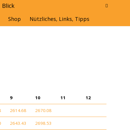
Blick
Besoldung
Besoldungstabelle Rheinland-Pfalz
Shop
Nützliches, Links, Tipps
9
10
11
12
8
2614.68
2670.08
0
2643.43
2698.53