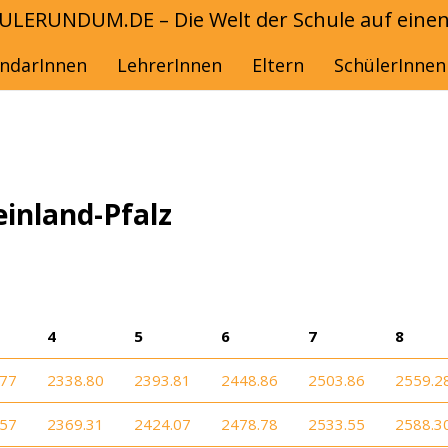
ULERUNDUM.DE – Die Welt der Schule auf einen 
Start
endarInnen
LehrerInnen
Eltern
SchülerInnen
inland-Pfalz
4
5
6
7
8
.77
2338.80
2393.81
2448.86
2503.86
2559.2
.57
2369.31
2424.07
2478.78
2533.55
2588.3