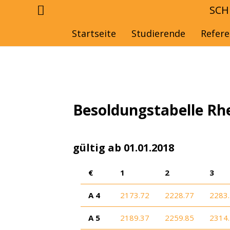
SCH
Startseite
Studierende
Refer
Besoldungstabelle Rhe
gültig ab 01.01.2018
€
1
2
3
A 4
2173.72
2228.77
2283
A 5
2189.37
2259.85
2314