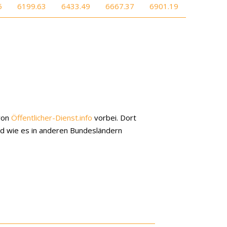
5
6199.63
6433.49
6667.37
6901.19
 von
Öffentlicher-Dienst.info
vorbei. Dort
nd wie es in anderen Bundesländern