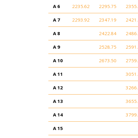
A 6
2235.62
2295.75
2355
A 7
2293.92
2347.19
2421
A 8
2422.84
2486
A 9
2528.75
2591
A 10
2673.50
2759
A 11
3051
A 12
3266
A 13
3655
A 14
3799
A 15