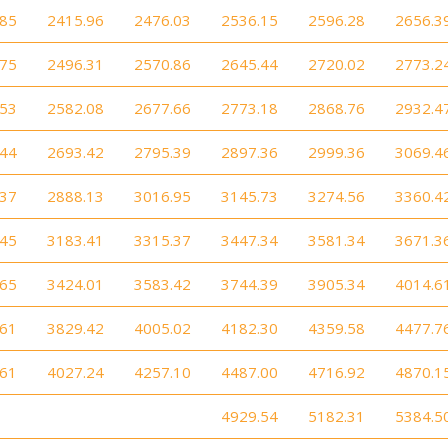
.85
2415.96
2476.03
2536.15
2596.28
2656.3
.75
2496.31
2570.86
2645.44
2720.02
2773.2
.53
2582.08
2677.66
2773.18
2868.76
2932.4
.44
2693.42
2795.39
2897.36
2999.36
3069.4
.37
2888.13
3016.95
3145.73
3274.56
3360.4
.45
3183.41
3315.37
3447.34
3581.34
3671.3
.65
3424.01
3583.42
3744.39
3905.34
4014.6
.61
3829.42
4005.02
4182.30
4359.58
4477.7
.61
4027.24
4257.10
4487.00
4716.92
4870.1
4929.54
5182.31
5384.5